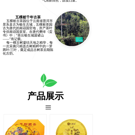
气清新自然，甜度凸显。
五棵桩千年古茶
五棵桩古茶园位于云南省普洱市
景东县古为银生古城，五棵桩茶园
古为唐代的南诏国官地，所产茶叶
专供南诏国皇室。在唐代樊绰《蛮
书》中：“茶出银生城届诸山
——”有记载。
每一棵古树凝结天地之精华，每
一次采摘只精选古树精粹中的一芽
两叶/三叶，奠定成品古树茶后期陈
化古韵。
产品展示
끀