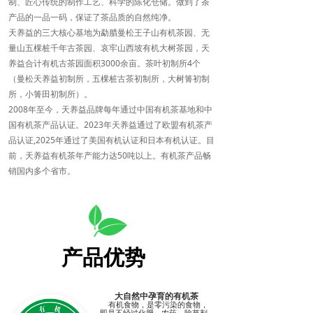
制、匠心传统的制作工艺、科学的陈化仓储。做到了茶
产品的一品一码，保证了茶品质的自然纯净。
天养益的三大核心基地为勐腊曼松王子山有机茶园、无
量山五棵桩千年古茶园、哀牢山西坡有机大树茶园，天
养益合计有机古茶园面积3000余亩。茶叶初制所4个
（曼松天养益初制所，五棵桩古茶初制所，大树箐初制
所，小箐田初制所）。
2008年至今，天养益品牌每年通过中国有机茶基地和中
国有机茶产品认证。2023年天养益通过了欧盟有机茶产
品认证,2025年通过了美国有机认证和日本有机认证。目
前，天养益有机茶年产能力达50吨以上。有机茶产品畅
销国内多个省市。
产品优势
大自然中孕育的有机茶
有机食物，是零污染的食物，