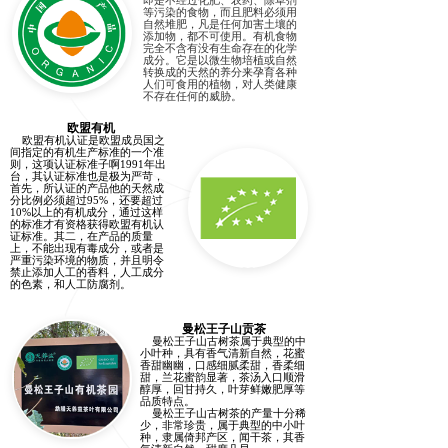
即是不经过化肥、农药、除草剂
等污染的食物，而且肥料必须用
自然堆肥，凡是任何加害土壤的
添加物，都不可使用。有机食物
完全不含有没有生命存在的化学
成分。它是以微生物培植或自然
转换成的天然的养分来孕育各种
人们可食用的植物，对人类健康
不存在任何的威胁。
欧盟有机
欧盟有机认证是欧盟成员国之
间指定的有机生产标准的一个准
则，这项认证标准子啊1991年出
台，其认证标准也是极为严苛，
首先，所认证的产品他的天然成
分比例必须超过95%，还要超过
10%以上的有机成分，通过这样
的标准才有资格获得欧盟有机认
证标准。其二，在产品的质量
上，不能出现有毒成分，或者是
严重污染环境的物质，并且明令
禁止添加人工的香料，人工成分
的色素，和人工防腐剂。
曼松王子山贡茶
曼松王子山古树茶属于典型的中
小叶种，具有香气清新自然，花蜜
香甜幽幽，口感细腻柔甜，香柔细
甜，兰花蜜韵显著，茶汤入口顺滑
醇厚，回甘持久，叶芽鲜嫩肥厚等
品质特点。
曼松王子山古树茶的产量十分稀
少，非常珍贵，属于典型的中小叶
种，隶属倚邦产区，闻干茶，其香